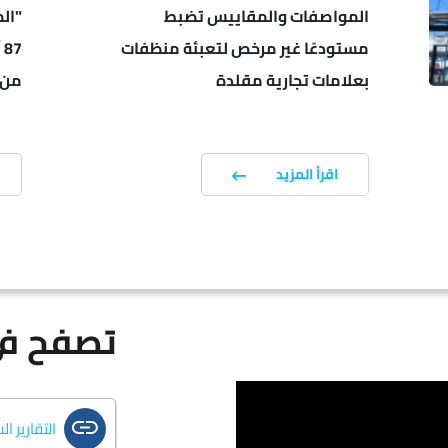
المواصفات والمقاييس تضبط
"ال
مستودعًا غير مرخص لتعبئة منظفات
7
بعلامات تجارية مقلدة
من 2026
القوانين
اقرأ المزيد
الأنظمة
التعليمات
تصفح في
قائمة تش
التقارير ا