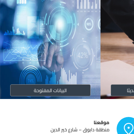
لسنوية
لتنظيمية
يثا
البيانات المفتوحة
موقعنا
منطقة دابوق – شارع خير الدين
ريعات المؤسسة