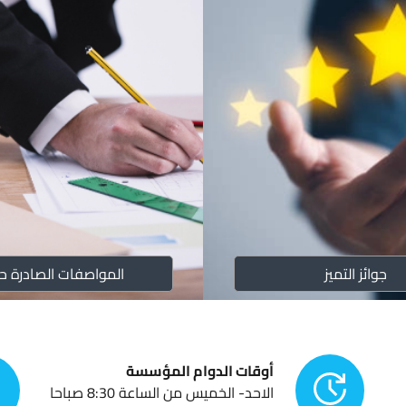
التقارير ا
الوحدات ا
القوانين
الأنظمة
جوائز التميز
المواصفات الصادرة حد
التعليمات
أوقات الدوام المؤسسة
الاحد- الخميس من الساعة 8:30 صباحا
قائمة تش