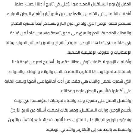
الحفل إنّ يوم الاستقلال المجيد هو الأغلى في تاريخ أردننا الحبيب، حينما
أشرقت الشمس في الخامس والعشرين من شهر أيار وأشرق الوطن المبارك،
لنستذكر قصة الوطن الذي ولد في عين النار ولنستذكر أيضاً مسيرة الكفاح
والعطاء المخضبة بالدم والعرق على مدى تسعة وسبعين عاماً من قيادة
بني هاشم حتى غدا هذا الوطن انموذجاً للنجاح والتميز رغم شح الموارد وقلة
الإمكانيات والظروف الإقليمية الصعبة.
وأضافت الزهير: لا كلمات توفي وطننا حقه، ولا أهازيج تعبر عن فرحة بلدنا
باستقلاله، لكنها وحدها القلوب المتقدة بالحب والولاء والوفاء، والسواعد
التي شمرت للعمل والبناء هي فقط من أدت أمانتها على أتمها وبلغت الغاية
على أكملها فتأسس للوطن علوه ومكانته.
واشتمل الحفل على مسيرة ولاء وانتماء لمركبات المؤسسة التي تزيّنت
بأعلام الوطن ورايات الاستقلال، ومسابقات تضمنت أسئلة عن تاريخ الأردنّ
وتطوّره وتوزيع الجوائز على الفائزين، كما ألقيت قصائد شعريّة تغنّت بالأردنّ
واستقلاله، بالإضافة إلى الأهازيج والأغاني الوطنيّة.