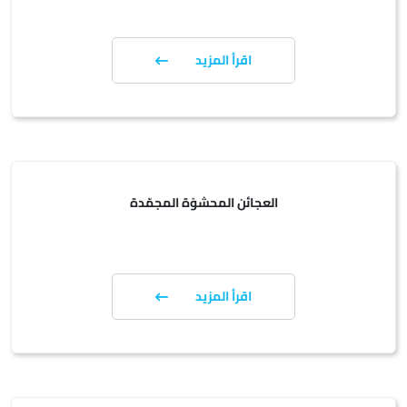
اقرأ المزيد
العجائن المحشوًة المجمّدة
اقرأ المزيد